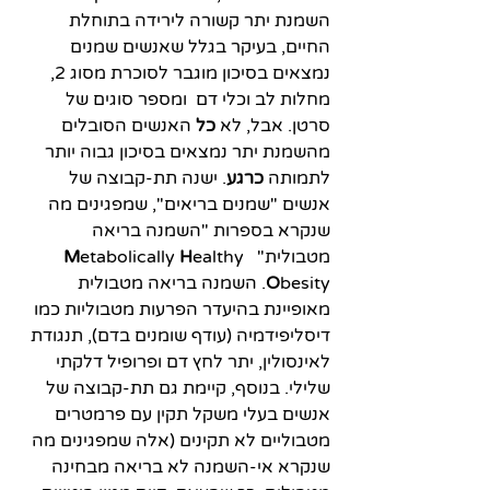
השמנת יתר קשורה לירידה בתוחלת 
החיים, בעיקר בגלל שאנשים שמנים 
נמצאים בסיכון מוגבר לסוכרת מסוג 2, 
מחלות לב וכלי דם  ומספר סוגים של 
סרטן. אבל, לא 
כל
 האנשים הסובלים 
מהשמנת יתר נמצאים בסיכון גבוה יותר 
לתמותה 
כרגע
. ישנה תת-קבוצה של 
אנשים "שמנים בריאים", שמפגינים מה 
שנקרא בספרות "השמנה בריאה 
מטבולית"  
ealthy 
H
etabolically 
M
O
besity. השמנה בריאה מטבולית 
מאופיינת בהיעדר הפרעות מטבוליות כמו 
דיסליפידמיה (עודף שומנים בדם), תנגודת 
לאינסולין, יתר לחץ דם ופרופיל דלקתי 
שלילי. בנוסף, קיימת גם תת-קבוצה של 
אנשים בעלי משקל תקין עם פרמטרים 
מטבוליים לא תקינים (אלה שמפגינים מה 
שנקרא אי-השמנה לא בריאה מבחינה 