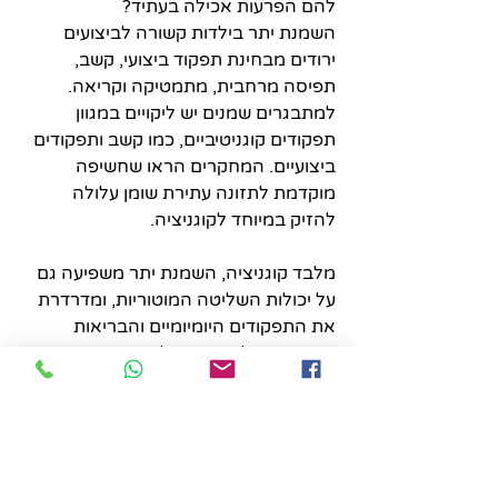
להם הפרעות אכילה בעתיד?
השמנת יתר בילדות קשורה לביצועים 
ירודים מבחינת תפקוד ביצועי, קשב, 
תפיסה מרחבית, מתמטיקה וקריאה. 
למתבגרים שמנים יש ליקויים במגוון 
תפקודים קוגניטיביים, כמו קשב ותפקודים 
ביצועיים. המחקרים הראו שחשיפה 
מוקדמת לתזונה עתירת שומן עלולה 
להזיק במיוחד לקוגניציה.
מלבד קוגניציה, השמנת יתר משפיעה גם 
על יכולות השליטה המוטוריות, ומדרדרת 
את התפקודים היומיומיים והבריאות 
היומיומית. ילדים הסובלים מהשמנת יתר 
או עודף משקל הם בעלי יכולת מופחתת 
בשליטה מוטורית גסה ועדינה ויש להם 
עיכוב בהתפתחות המוטורית. לבנים 
שמנים יש כישורים מוטוריים גרועים יותר 
ותפקוד מופחת בחיי היומיום. בנות שמנות 