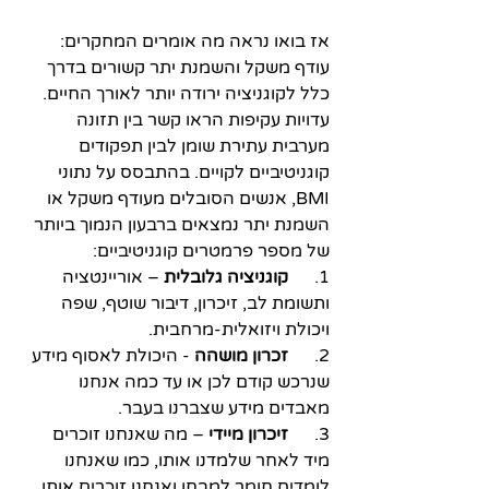
אז בואו נראה מה אומרים המחקרים:
עודף משקל והשמנת יתר קשורים בדרך 
כלל לקוגניציה ירודה יותר לאורך החיים. 
עדויות עקיפות הראו קשר בין תזונה 
מערבית עתירת שומן לבין תפקודים 
קוגניטיביים לקויים. בהתבסס על נתוני 
BMI, אנשים הסובלים מעודף משקל או 
השמנת יתר נמצאים ברבעון הנמוך ביותר 
של מספר פרמטרים קוגניטיביים:
1.      
קוגניציה גלובלית
 – אוריינטציה 
ותשומת לב, זיכרון, דיבור שוטף, שפה 
ויכולת ויזואלית-מרחבית.
2.      
זכרון מושהה
 - היכולת לאסוף מידע 
שנרכש קודם לכן או עד כמה אנחנו 
מאבדים מידע שצברנו בעבר.
3.      
זיכרון מיידי
 – מה שאנחנו זוכרים 
מיד לאחר שלמדנו אותו, כמו שאנחנו 
לומדים חומר למבחן ואנחנו זוכרים אותו 