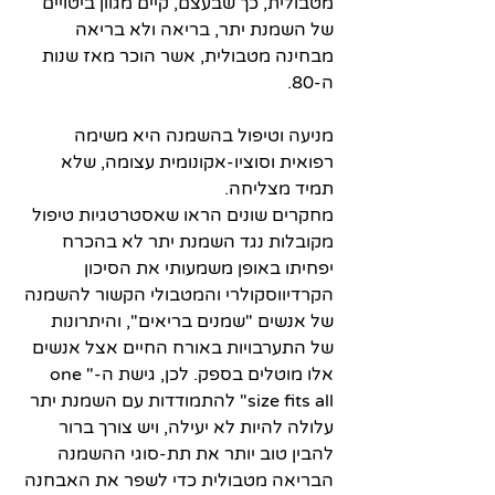
מטבולית, כך שבעצם, קיים מגוון ביטויים 
של השמנת יתר, בריאה ולא בריאה 
מבחינה מטבולית, אשר הוכר מאז שנות 
ה-80.
מניעה וטיפול בהשמנה היא משימה 
רפואית וסוציו-אקונומית עצומה, שלא 
תמיד מצליחה. 
מחקרים שונים הראו שאסטרטגיות טיפול 
מקובלות נגד השמנת יתר לא בהכרח 
יפחיתו באופן משמעותי את הסיכון 
הקרדיווסקולרי והמטבולי הקשור להשמנה 
של אנשים "שמנים בריאים", והיתרונות 
של התערבויות באורח החיים אצל אנשים 
אלו מוטלים בספק. לכן, גישת ה-"one 
size fits all" להתמודדות עם השמנת יתר 
עלולה להיות לא יעילה, ויש צורך ברור 
להבין טוב יותר את תת-סוגי ההשמנה 
הבריאה מטבולית כדי לשפר את האבחנה 