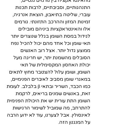
מהאינטראקציה בין גורמים גנטיים, 
התנהגותיים, וסביבתיים, לרבות תכנות 
עוברי, שליטה בתיאבון, הוצאת אנרגיה, 
זמינות המזון וההרכב התזונתי. גורמים 
אלו והאינטראקציות ביניהם מובילים 
לגידול במסת השומן בגלל שנוצרים יותר 
תאי שומן וכל אחד מהם יכול להכיל נפח 
ממוצע גדול יותר. אצל רוב האנשים 
הסובלים מהשמנת יתר, יש חריגה מעל 
יכולת האחסון המקסימלית של תאי 
השומן, ושומן עלול להצטבר מחוץ לתאים 
במאגרי שומן מסביב לאיברים הפנימיים, 
כמו הכבד, השריר ובתאי β בלבלב. לעומת 
זאת, באנשים שמנים בריאים, לרקמת 
השומן התת עורית יש את היכולת הפנימית 
להתרחב, מה שמוביל לשימור הרגישות 
לאינסולין. אבל לצערנו, עוד לא ידוע הרבה 
על המנגנון הזה.