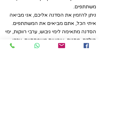
משתתפים.
ניתן להזמין את הסדנה אליכם, אני מביאה
איתי הכל, אתם מביאים את המשתתפים.
הסדנה מתאימה לימי גיבוש, ערבי רווקות, ימי
הולדת, מתנות, אירועים משפחתיים, ערבי
צוות, וכל אירוע אחר שבו תרצו לשלב
אטרקציה של שעה וחצי - שעתיים.
מי המשתתפים? יחידים, זוגות וקבוצות
שרוצים להעביר זמן בכיף וללמוד איך להכין
לעצמם את הבושם הבריא, הטבעי והאישי
ביותר שאפשר.
מחיר הסדנה: 790 ש"ח לזוג
הרישום לסדנה מותנה בתשלום מראש.