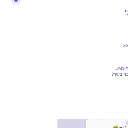
י
לא
כוני...
ה בעיר?