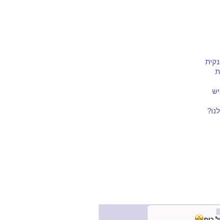
נקית
ת
יש
נו?