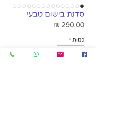
סדנת בישום טבעי
מחיר
כמות
*
הוספה לסל הקניות
לתשלום
יש לבחור תאריך לסדנה לפני
התשלום.
לאחר אישור התאריך תועברו
אוטומטית לתשלום.
לבחירת תאריך יש ללחוץ
כאן